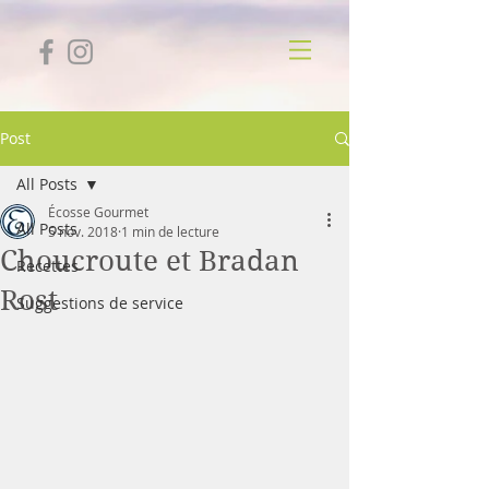
Post
All Posts
Écosse Gourmet
All Posts
5 nov. 2018
1 min de lecture
Choucroute et Bradan
Recettes
Rost
Suggestions de service