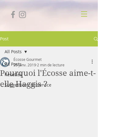
Post
All Posts
Écosse Gourmet
All Posts
25 janv. 2019
2 min de lecture
Pourquoi l'Écosse aime-t-
Recettes
elle Haggis ?
Suggestions de service